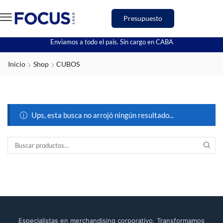
Presupuesto
Enviamos a todo el país. Sin cargo en CABA
Inicio
Shop
CUBOS
Ups, esta busca no arrojó ningún resultado...
Especialistas en merchandising corporativo. Transformamos