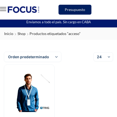
Presupuesto
Enviamos a todo el país. Sin cargo en CABA
Inicio
Shop
Productos etiquetados “acceso”