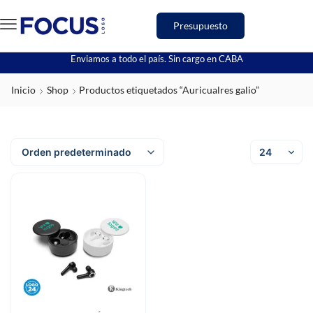
Presupuesto
Enviamos a todo el país. Sin cargo en CABA
Inicio
Shop
Productos etiquetados “Auricualres galio”