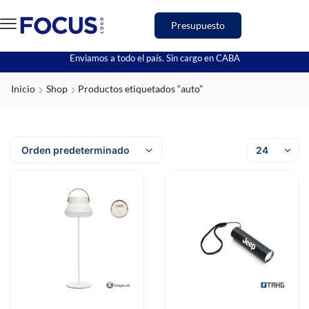
Presupuesto
Enviamos a todo el país. Sin cargo en CABA
Inicio
Shop
Productos etiquetados “auto”