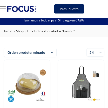
Presupuesto
Enviamos a todo el país. Sin cargo en CABA
Inicio
Shop
Productos etiquetados “bambu”