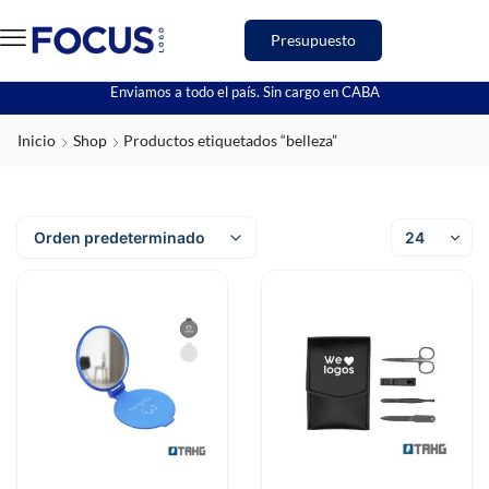
Presupuesto
Enviamos a todo el país. Sin cargo en CABA
Inicio
Shop
Productos etiquetados “belleza”