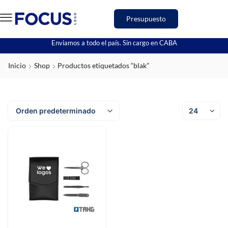
Presupuesto
Enviamos a todo el país. Sin cargo en CABA
Inicio
Shop
Productos etiquetados “blak”