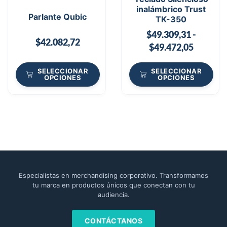
inalámbrico Trust
Parlante Qubic
TK-350
$
49.309,31
-
$
42.082,72
$
49.472,05
SELECCIONAR
SELECCIONAR
OPCIONES
OPCIONES
Especialistas en merchandising corporativo. Transformamos
tu marca en productos únicos que conectan con tu
audiencia.
CONTÁCTANOS