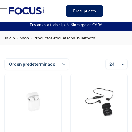
Presupuesto
Enviamos a todo el país. Sin cargo en CABA
Inicio
Shop
Productos etiquetados “bluetooth”