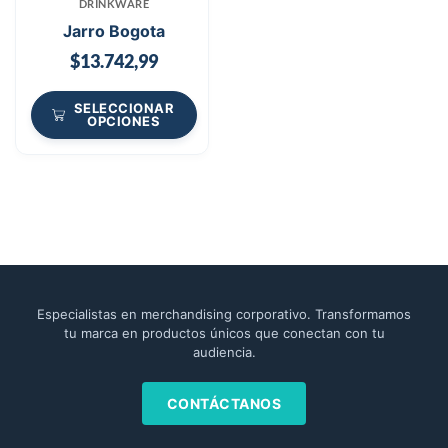
DRINKWARE
Jarro Bogota
$
13.742,99
SELECCIONAR
OPCIONES
Especialistas en merchandising corporativo. Transformamos
tu marca en productos únicos que conectan con tu
audiencia.
CONTÁCTANOS