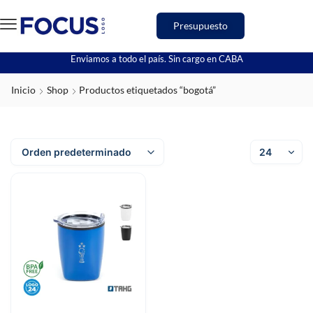
Presupuesto
Enviamos a todo el país. Sin cargo en CABA
Inicio
Shop
Productos etiquetados “bogotá”