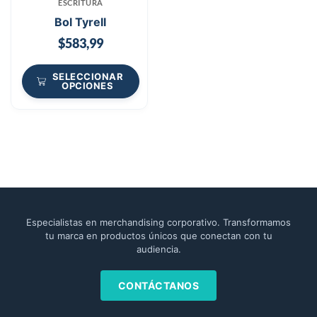
ESCRITURA
Bol Tyrell
$
583,99
SELECCIONAR
OPCIONES
Especialistas en merchandising corporativo. Transformamos
tu marca en productos únicos que conectan con tu
audiencia.
CONTÁCTANOS