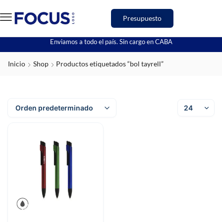
Presupuesto
Enviamos a todo el país. Sin cargo en CABA
Inicio
Shop
Productos etiquetados “bol tayrell”