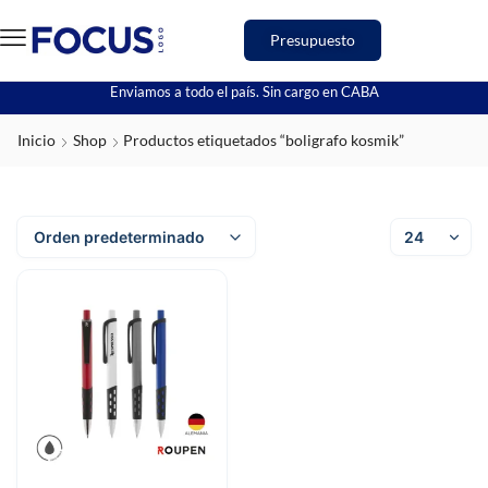
Presupuesto
Enviamos a todo el país. Sin cargo en CABA
Inicio
Shop
Productos etiquetados “boligrafo kosmik”