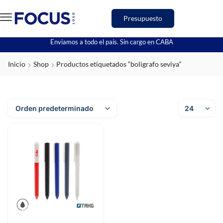
Presupuesto
Enviamos a todo el país. Sin cargo en CABA
Inicio
Shop
Productos etiquetados “boligrafo seviya”