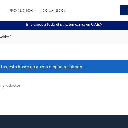
PRODUCTOS
FOCUS BLOG
Enviamos a todo el país. Sin cargo en CABA
white”
Ups, esta busca no arrojó ningún resultado...