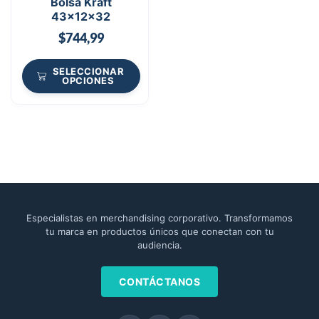
Bolsa Kraft
43x12x32
$
744,99
SELECCIONAR
OPCIONES
Especialistas en merchandising corporativo. Transformamos
tu marca en productos únicos que conectan con tu
audiencia.
CONTÁCTANOS