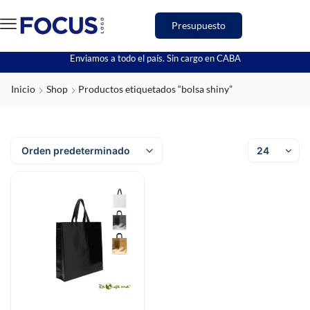
Presupuesto
Enviamos a todo el país. Sin cargo en CABA
Inicio
Shop
Productos etiquetados “bolsa shiny”