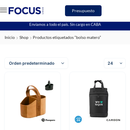
Presupuesto
Enviamos a todo el país. Sin cargo en CABA
Inicio
Shop
Productos etiquetados “bolso matero”