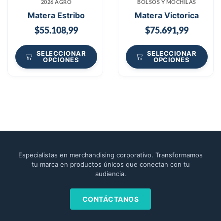
2026 AGRO
BOLSOS Y MOCHILAS
Matera Estribo
Matera Victorica
$
55.108,99
$
75.691,99
SELECCIONAR
SELECCIONAR
OPCIONES
OPCIONES
Especialistas en merchandising corporativo. Transformamos
tu marca en productos únicos que conectan con tu
audiencia.
CONTÁCTANOS