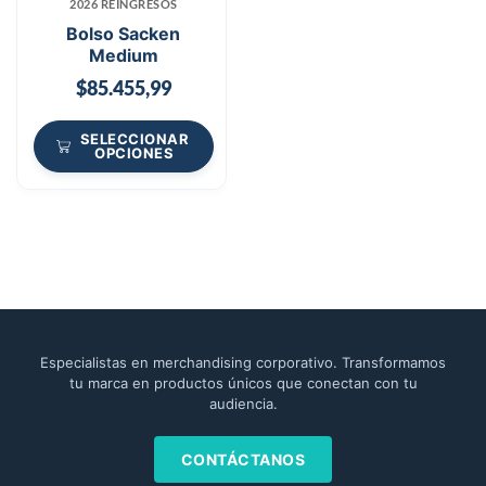
2026 REINGRESOS
Bolso Sacken
Medium
$
85.455,99
SELECCIONAR
OPCIONES
Especialistas en merchandising corporativo. Transformamos
tu marca en productos únicos que conectan con tu
audiencia.
CONTÁCTANOS