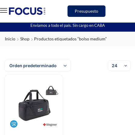
Presupuesto
Enviamos a todo el país. Sin cargo en CABA
Inicio
Shop
Productos etiquetados “bolso medium”