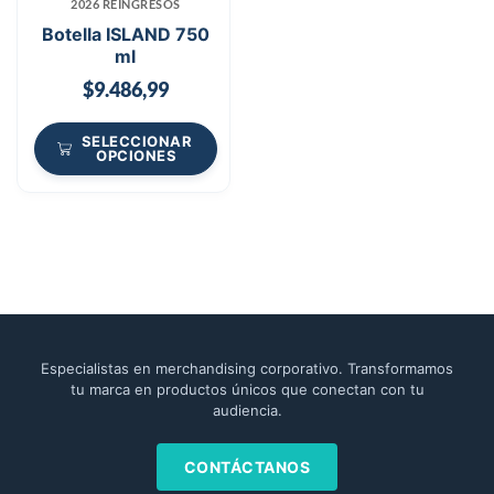
2026 REINGRESOS
Botella ISLAND 750
ml
$
9.486,99
SELECCIONAR
OPCIONES
Especialistas en merchandising corporativo. Transformamos
tu marca en productos únicos que conectan con tu
audiencia.
CONTÁCTANOS