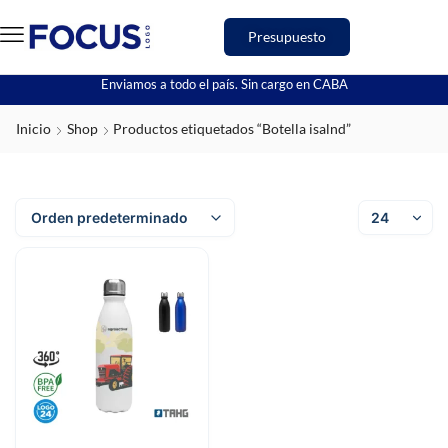
Presupuesto
Enviamos a todo el país. Sin cargo en CABA
Inicio
Shop
Productos etiquetados “Botella isalnd”