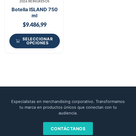
2026 REINGRESOS
Botella ISLAND 750
ml
$
9.486,99
SELECCIONAR
OPCIONES
Especialistas en merchandising corporativo. Transformamos
tu marca en productos únicos que conectan con tu
audiencia.
CONTÁCTANOS