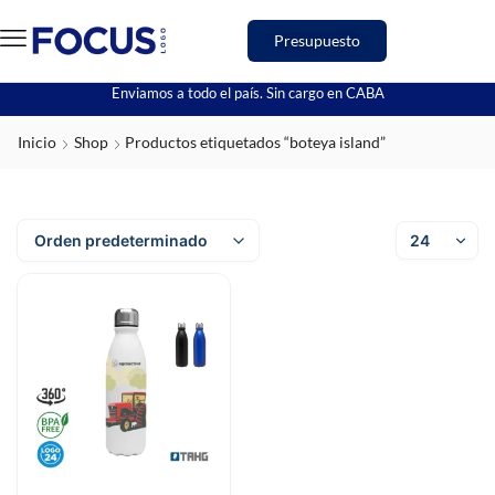
Presupuesto
Enviamos a todo el país. Sin cargo en CABA
Inicio
Shop
Productos etiquetados “boteya island”