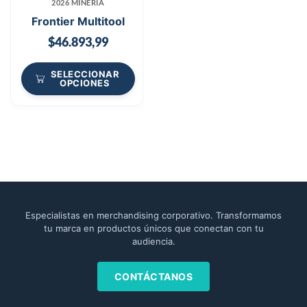
2026 MINERÍA
Frontier Multitool
$
46.893,99
SELECCIONAR
OPCIONES
Especialistas en merchandising corporativo. Transformamos
tu marca en productos únicos que conectan con tu
audiencia.
CONTÁCTANOS