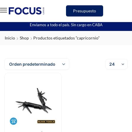
Presupuesto
Enviamos a todo el país. Sin cargo en CABA
Inicio
Shop
Productos etiquetados “capricornio”