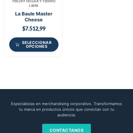
70%OFF HOGAR Y TIEMPO
LIBRE
La Baule Master
Cheese
$
7.512,99
SELECCIONAR
OPCIONES
Especialistas en merchandising corporativo. Transformamos
tu marca en productos únicos que conectan con tu
audiencia.
CONTÁCTANOS