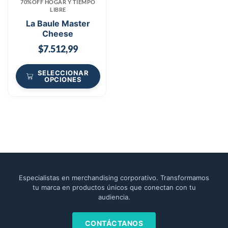
70%OFF HOGAR Y TIEMPO
LIBRE
La Baule Master
Cheese
$
7.512,99
SELECCIONAR
OPCIONES
Especialistas en merchandising corporativo. Transformamos
tu marca en productos únicos que conectan con tu
audiencia.
CONTÁCTANOS