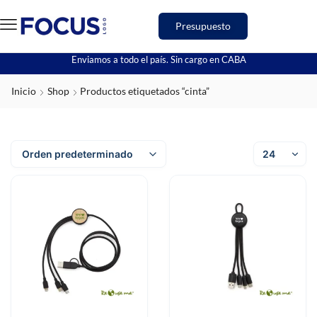
Presupuesto
Enviamos a todo el país. Sin cargo en CABA
Inicio
Shop
Productos etiquetados “cinta”