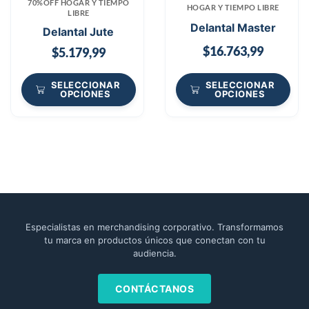
70%OFF HOGAR Y TIEMPO
HOGAR Y TIEMPO LIBRE
LIBRE
Delantal Master
Delantal Jute
$
16.763,99
$
5.179,99
SELECCIONAR
SELECCIONAR
OPCIONES
OPCIONES
Especialistas en merchandising corporativo. Transformamos
tu marca en productos únicos que conectan con tu
audiencia.
CONTÁCTANOS