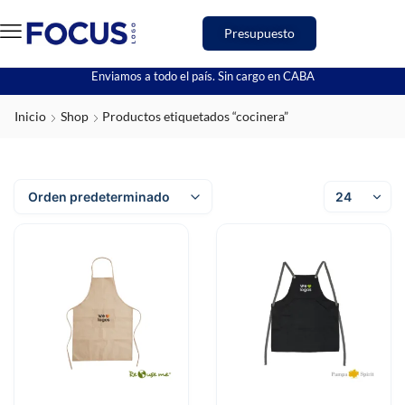
Presupuesto
Enviamos a todo el país. Sin cargo en CABA
Inicio
Shop
Productos etiquetados “cocinera”