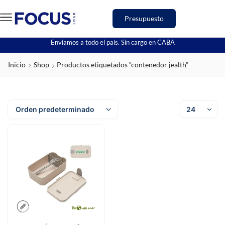
Presupuesto
Enviamos a todo el país. Sin cargo en CABA
Inicio
Shop
Productos etiquetados “contenedor jealth”