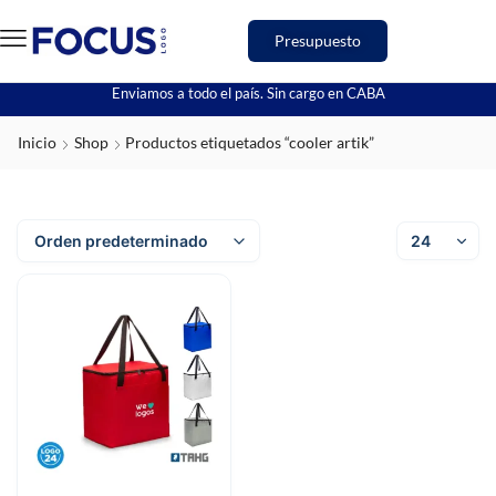
Presupuesto
Enviamos a todo el país. Sin cargo en CABA
Inicio
Shop
Productos etiquetados “cooler artik”