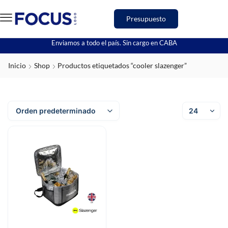
Presupuesto
Enviamos a todo el país. Sin cargo en CABA
Inicio
Shop
Productos etiquetados “cooler slazenger”