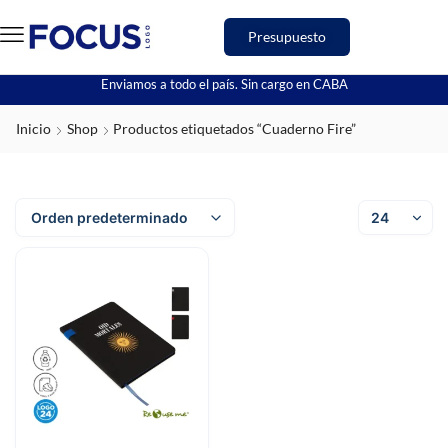
Presupuesto
Enviamos a todo el país. Sin cargo en CABA
Inicio
Shop
Productos etiquetados “Cuaderno Fire”