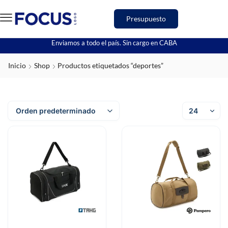
Presupuesto
Enviamos a todo el país. Sin cargo en CABA
Inicio
Shop
Productos etiquetados “deportes”