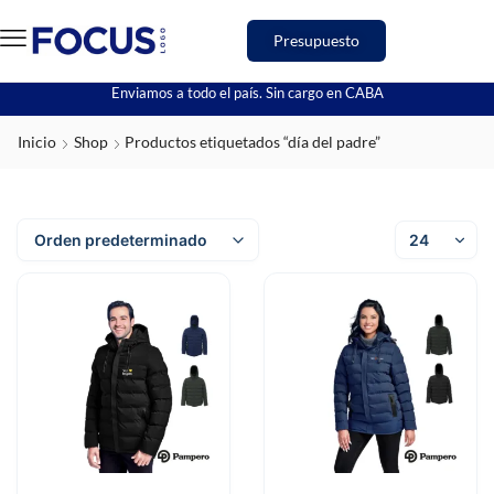
Presupuesto
Enviamos a todo el país. Sin cargo en CABA
Inicio
Shop
Productos etiquetados “día del padre”