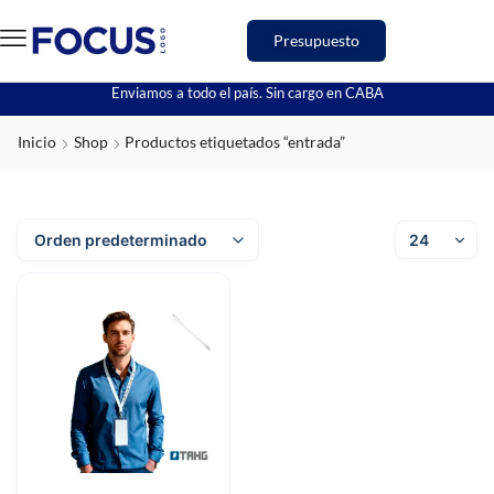
Presupuesto
Enviamos a todo el país. Sin cargo en CABA
Inicio
Shop
Productos etiquetados “entrada”