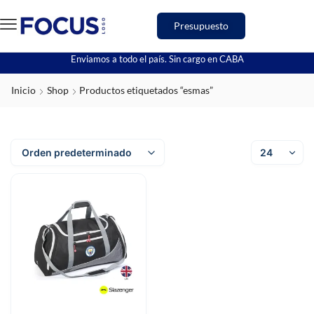
Presupuesto
Enviamos a todo el país. Sin cargo en CABA
Inicio
Shop
Productos etiquetados “esmas”