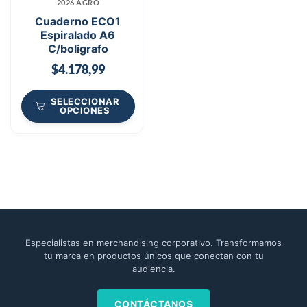
2026 AGRO
Cuaderno ECO1
Espiralado A6
C/boligrafo
$
4.178,99
SELECCIONAR
OPCIONES
Especialistas en merchandising corporativo. Transformamos
tu marca en productos únicos que conectan con tu
audiencia.
CONTÁCTANOS