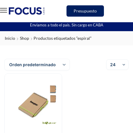
Presupuesto
Enviamos a todo el país. Sin cargo en CABA
Inicio
Shop
Productos etiquetados “espiral”