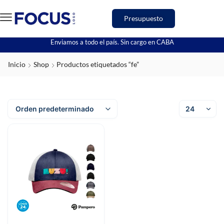
Presupuesto
Enviamos a todo el país. Sin cargo en CABA
Inicio
Shop
Productos etiquetados “fe”