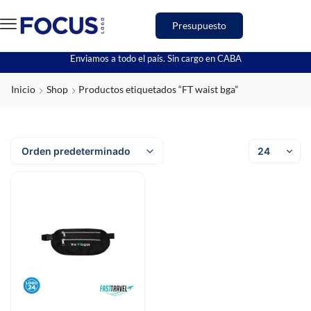
Presupuesto
Enviamos a todo el país. Sin cargo en CABA
Inicio
Shop
Productos etiquetados “FT waist bga”