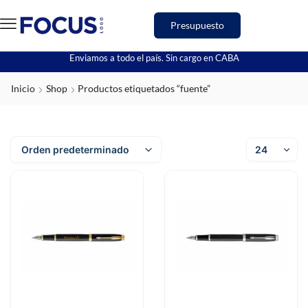
Presupuesto
Enviamos a todo el país. Sin cargo en CABA
Inicio
Shop
Productos etiquetados “fuente”