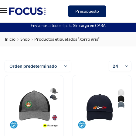
Presupuesto
Enviamos a todo el país. Sin cargo en CABA
Inicio
Shop
Productos etiquetados “gorro gris”