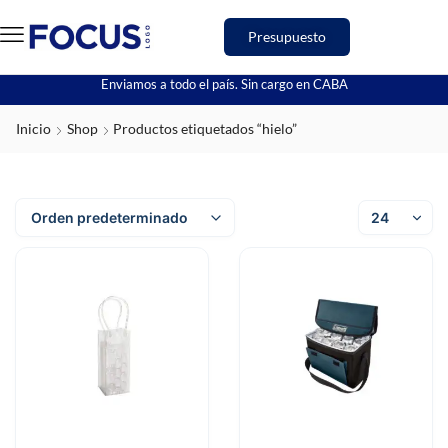
Presupuesto
Enviamos a todo el país. Sin cargo en CABA
Inicio
Shop
Productos etiquetados “hielo”