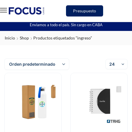
Presupuesto
Enviamos a todo el país. Sin cargo en CABA
Inicio
Shop
Productos etiquetados “ingreso”