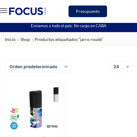
Presupuesto
Enviamos a todo el país. Sin cargo en CABA
Inicio
Shop
Productos etiquetados “jarro roude”