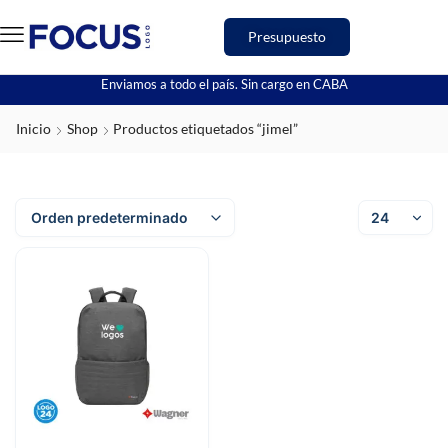
Presupuesto
Enviamos a todo el país. Sin cargo en CABA
Inicio
Shop
Productos etiquetados “jimel”