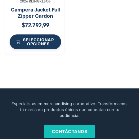
2026 REINGRESOS
Campera Jacket Full
Zipper Cardon
$
72.792,99
SELECCIONAR
OPCIONES
Especialistas en merchandising corporativo. Transformamos
tu marca en productos únicos que conectan con tu
audiencia.
CONTÁCTANOS