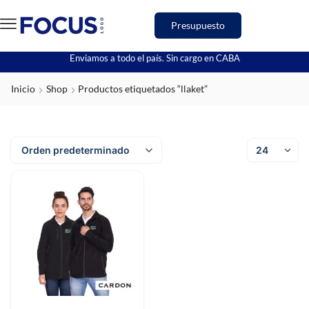
Presupuesto
Enviamos a todo el país. Sin cargo en CABA
Inicio
Shop
Productos etiquetados “llaket”