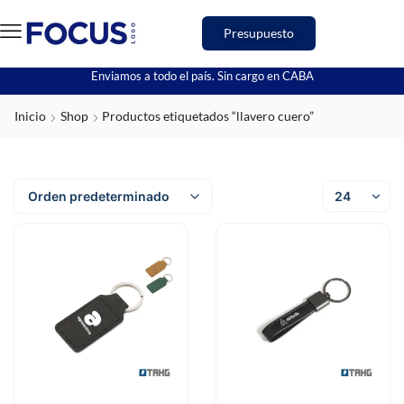
Presupuesto
Enviamos a todo el país. Sin cargo en CABA
Inicio
Shop
Productos etiquetados “llavero cuero”