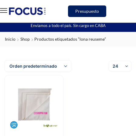
Presupuesto
Enviamos a todo el país. Sin cargo en CABA
Inicio
Shop
Productos etiquetados “lona reuseme”