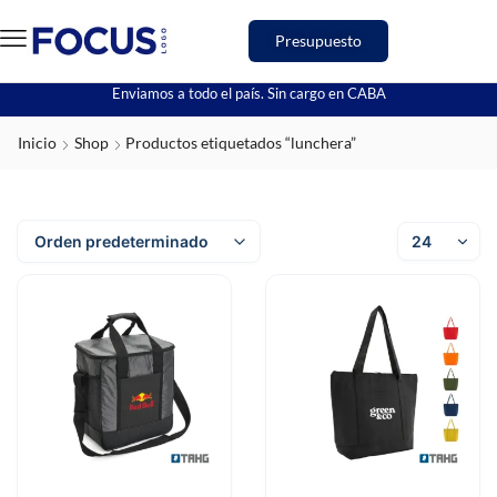
Presupuesto
Enviamos a todo el país. Sin cargo en CABA
Inicio
Shop
Productos etiquetados “lunchera”