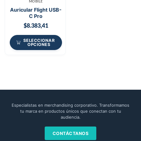
MOBILE
Auricular Flight USB-
C Pro
$
8.383,41
SELECCIONAR
OPCIONES
Especialistas en merchandising corporativo. Transformamos
tu marca en productos únicos que conectan con tu
audiencia.
CONTÁCTANOS