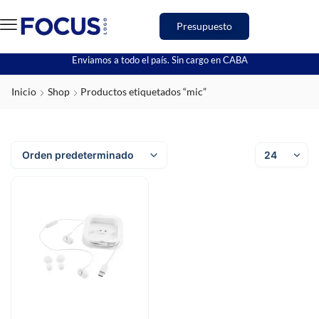
Presupuesto
Enviamos a todo el país. Sin cargo en CABA
Inicio
Shop
Productos etiquetados “mic”