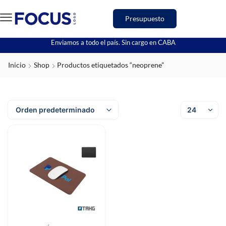
Presupuesto
Enviamos a todo el país. Sin cargo en CABA
Inicio
Shop
Productos etiquetados “neoprene”