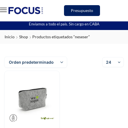
Presupuesto
Enviamos a todo el país. Sin cargo en CABA
Inicio
Shop
Productos etiquetados “neseser”