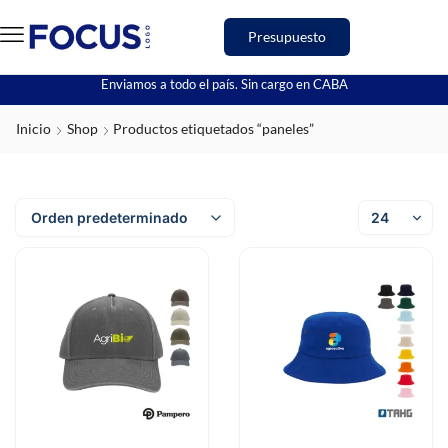
Presupuesto
Enviamos a todo el país. Sin cargo en CABA
Inicio
Shop
Productos etiquetados “paneles”