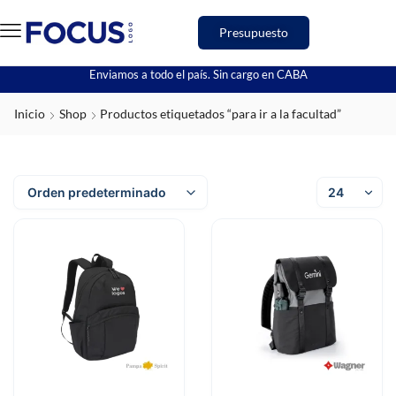
Presupuesto
Enviamos a todo el país. Sin cargo en CABA
Inicio
Shop
Productos etiquetados “para ir a la facultad”